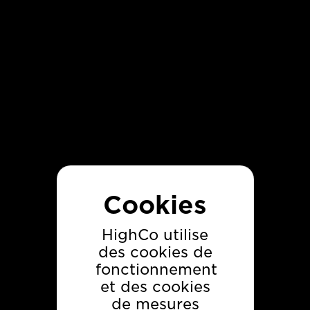
Découvrez d'autres
cas clients HighCo
HighCo utilise
des cookies de
fonctionnement
et des cookies
Netto : temps forts
de mesures