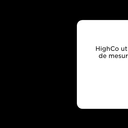
Danone : cashback in
HighCo ut
de mesur
CRM program
VOIR CE CAS
VOIR TOUS NOS CAS