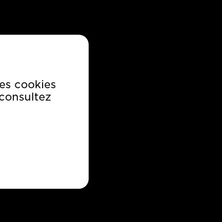
ars : mobile promo
es cookies
consultez
asada en prueba de
abilidad
VOIR CE CAS